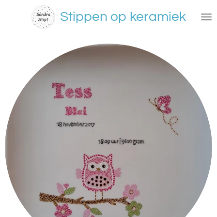
Ga
Stippen op keramiek
direct
naar
de
hoofdinhoud