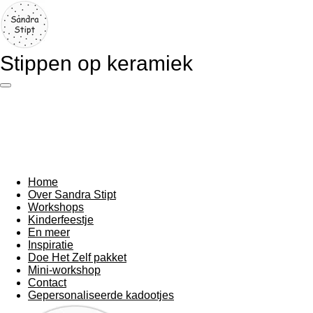
Ga
direct
naar
de
Stippen op keramiek
hoofdinhoud
Home
Over Sandra Stipt
Workshops
Kinderfeestje
En meer
Inspiratie
Doe Het Zelf pakket
Mini-workshop
Contact
Gepersonaliseerde kadootjes