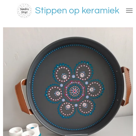
Ga
Stippen op keramiek
direct
naar
de
hoofdinhoud